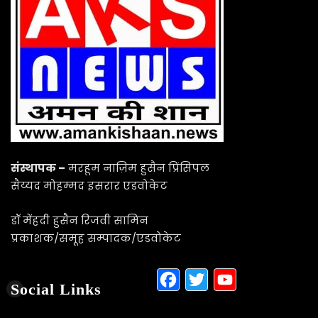
संस्थापक –
मरहूम नाज़िम हुसैन प्रिंसिपल
सैय्यद मोहम्मद इसरार एडवोकेट
डॉ मेंहदी हुसैन रिजवी सामिन
प्रकाशक/समूह सम्पादक/एडवोकेट
Facebook
Twitter
YouTu
Social Links