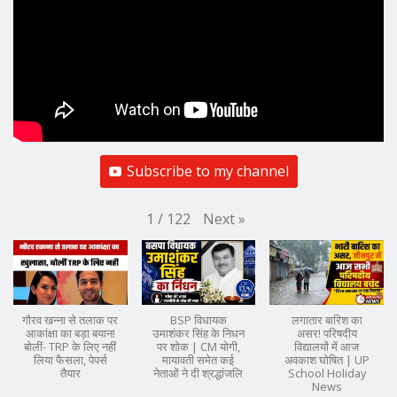
Subscribe to my channel
Next
»
1
/
122
गौरव खन्ना से तलाक पर
BSP विधायक
लगातार बारिश का
आकांक्षा का बड़ा बयान!
उमाशंकर सिंह के निधन
असर! परिषदीय
बोलीं- TRP के लिए नहीं
पर शोक | CM योगी,
विद्यालयों में आज
लिया फैसला, पेपर्स
मायावती समेत कई
अवकाश घोषित | UP
तैयार
नेताओं ने दी श्रद्धांजलि
School Holiday
News