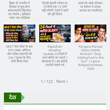
बिहार के राजगीर में
दिल्ली छावनी स्टेशन पर
सावन के पहले सोमवार
दिसंबर से शुरू होगा
70 दिनों तक 13 ट्रेनें
पर देशभर में उमड़ा
अंतरराष्ट्रीय क्रिकेट
नहीं रुकेंगी, रेलवे ने जारी
आस्था का जनसैलाब
का रोमांच | इतिहास
की पूरी लिस्ट
रचेगा नया स्टेडियम
NEET पेपर लीक के बाद
Rajasthan
Kangana Ranaut
NTA सख्त, ऑफिस
Weather
Slams Hrithik
और परीक्षा सामग्री की
Update:24 जिलों में
Roshan! "Stop
24x7 सुरक्षा के लिए
आज बारिश का अलर्ट |
Adding Fuel to the
जारी किया टेंडर
बांसवाड़ा में 2 इंच बारिश,
Fire" | Latest
फलोदी सबसे गर्म
Bollywood News
2026
Next
»
1
/
122
देश