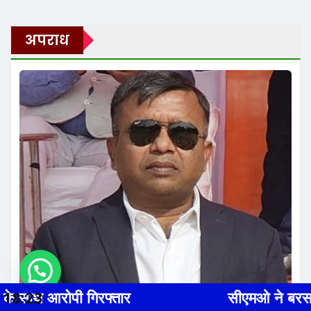
अपराध
18:24
सीएमओ ने बरसठी, भन्नौर व जयगोपालगंज स्वास्थ