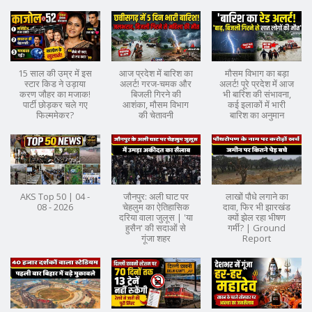
15 साल की उम्र में इस
आज प्रदेश में बारिश का
मौसम विभाग का बड़ा
स्टार किड ने उड़ाया
अलर्ट! गरज-चमक और
अलर्ट! पूरे प्रदेश में आज
करण जौहर का मजाक!
बिजली गिरने की
भी बारिश की संभावना,
पार्टी छोड़कर चले गए
आशंका, मौसम विभाग
कई इलाकों में भारी
फिल्ममेकर?
की चेतावनी
बारिश का अनुमान
AKS Top 50 | 04 -
जौनपुर: अली घाट पर
लाखों पौधे लगाने का
08 - 2026
चेहलुम का ऐतिहासिक
दावा, फिर भी झारखंड
दरिया वाला जुलूस | 'या
क्यों झेल रहा भीषण
हुसैन' की सदाओं से
गर्मी? | Ground
गूंजा शहर
Report