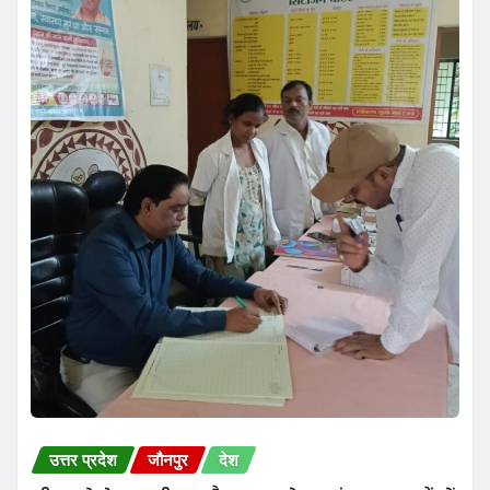
उत्तर प्रदेश
जौनपुर
देश
सीएमओ ने बरसठी, भन्नौर व जयगोपालगंज स्वास्थ्य केंद्रों
का किया औचक निरीक्षण, वायरल फीवर पर सतर्क रहने
के दिए निर्देश
Amanki Shaan News
Aug 6, 2026