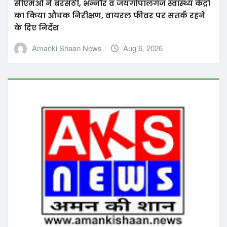
उत्तर प्रदेश
जौनपुर
देश
महिला से चेन छिनैती का पर्दाफाश, एक गिरफ्तार, घटना
में प्रयुक्त मोटर साइकिल व रूपयें बरामद