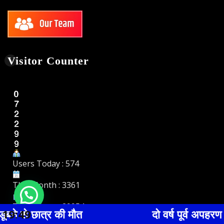
Total Users : 29954
Download Card
Like Us On Facebook
19:49
दो वर्ष पूर्व अपहरण हुई नाबालिग लड़की के सा