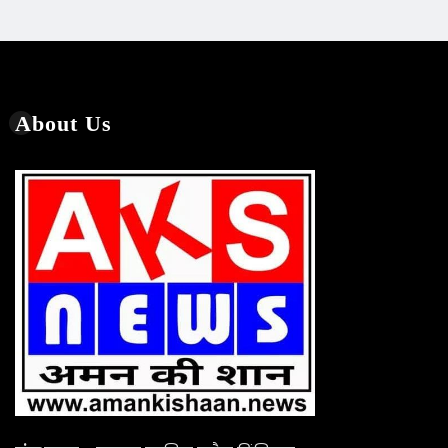
संस्थापक –
मरहूम नाज़िम हुसैन प्रिंसिपल
सैय्यद मोहम्मद इसरार एडवोकेट
डॉ मेंहदी हुसैन रिजवी सामिन
प्रकाशक/समूह सम्पादक/एडवोकेट
Facebook
Twitter
YouTu
Social Links
Important Links
Terms & Condition
Privacy Policy
Disclaimer