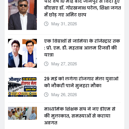
चार वर्ष 10 माह बाद जौनपुर से विदा हुए
बीएसए डॉ. गोरखनाथ पटेल, शिक्षा जगत
में छोड़ गए अमिट छाप
May 31, 2026
एक विद्यार्थी से जामिया के रजिस्ट्रार तक
: प्रो. एम. डी. महताब आलम रिजवी की
यात्रा
May 27, 2026
29 मई को लगेगा रोजगार मेला युवाओं
को नौकरी पाने सुनहरा मौका
May 26, 2026
माध्यमिक शिक्षक संघ ने नए डीएम से
की मुलाकात, समस्याओं से कराया