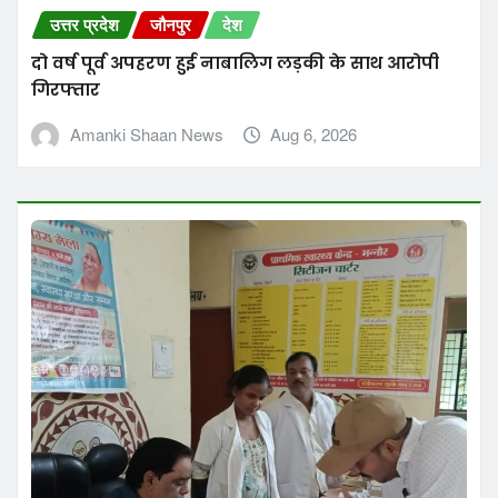
उत्तर प्रदेश
जौनपुर
देश
सीएमओ ने बरसठी, भन्नौर व जयगोपालगंज स्वास्थ्य केंद्रों
का किया औचक निरीक्षण, वायरल फीवर पर सतर्क रहने
के दिए निर्देश
Amanki Shaan News
Aug 6, 2026