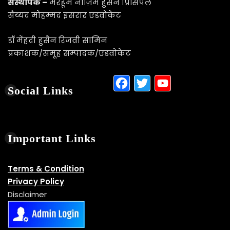
Visitor Counter
Users Today : 574
This Month : 3361