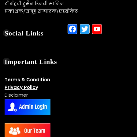
Visitor Counter
Users Today : 258
This Month : 3685
Total Users : 30278