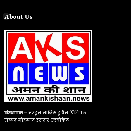
सैय्यद मोहम्मद इसरार एडवोकेट
डॉ मेंहदी हुसैन रिजवी सामिन
प्रकाशक/समूह सम्पादक/एडवोकेट
Facebook
Twitter
YouTu
Social Links
Important Links
Terms & Condition
Privacy Policy
Disclaimer