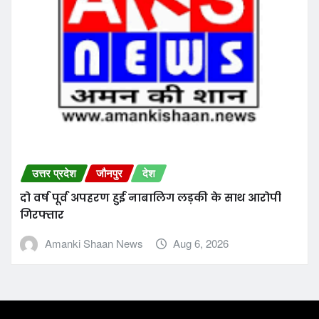
About Us
संस्थापक –
मरहूम नाज़िम हुसैन प्रिंसिपल