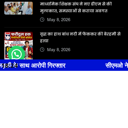
माध्यमिक शिक्षक संघ ने नए डीएम से की
मुलाकात, समस्याओं से कराया अवगत
May 8, 2026
वृद्ध का हाथ बांध नदी में फेंककर की बेरहमी से
हत्या
May 8, 2026
आरोपी गिरफ्तार
18:24
सीएमओ ने बरसठी, भन्नौर व
Copyright © 2025 | Website designed by
Fragron Infotech, Dabra Call
- 7000131032
|
News Digest
by
ThemeArile
Home
About
Blog
Privacy Policy
Contact