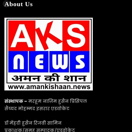
About Us
संस्थापक –
मरहूम नाज़िम हुसैन प्रिंसिपल
सैय्यद मोहम्मद इसरार एडवोकेट
डॉ मेंहदी हुसैन रिजवी सामिन
प्रकाशक/समूह सम्पादक/एडवोकेट