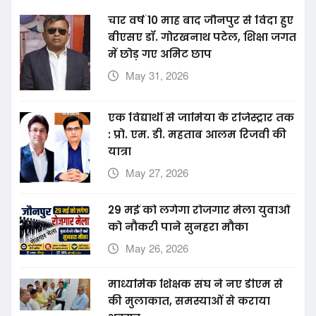
चार वर्ष 10 माह बाद जौनपुर से विदा हुए
बीएसए डॉ. गोरखनाथ पटेल, शिक्षा जगत
में छोड़ गए अमिट छाप
May 31, 2026
एक विद्यार्थी से जामिया के रजिस्ट्रार तक
: प्रो. एम. डी. महताब आलम रिजवी की
यात्रा
May 27, 2026
29 मई को लगेगा रोजगार मेला युवाओं
को नौकरी पाने सुनहरा मौका
May 26, 2026
माध्यमिक शिक्षक संघ ने नए डीएम से
की मुलाकात, समस्याओं से कराया