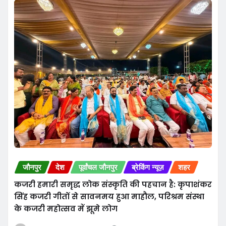
जौनपुर
देश
पूर्वांचल जौनपुर
ब्रेकिंग न्यूज़
शहर
कजरी हमारी समृद्ध लोक संस्कृति की पहचान है: कृपाशंकर
सिंह कजरी गीतों से सावनमय हुआ माहौल, परिश्रम संस्था
के कजरी महोत्सव में झूमे लोग