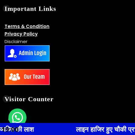
Users Today : 509
This Month : 3936
Total Users : 30529
Download Card
19:00
लाइन हाजिर हुए चौकी प्रभारी पुरानी बाजार सुनील कु