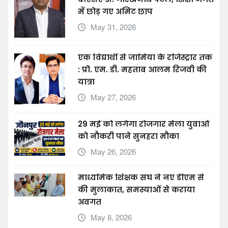
बीएसए डॉ. गोरखनाथ पटेल, शिक्षा जगत
में छोड़ गए अमिट छाप
May 31, 2026
एक विद्यार्थी से जामिया के रजिस्ट्रार तक
: प्रो. एम. डी. महताब आलम रिजवी की
यात्रा
May 27, 2026
29 मई को लगेगा रोजगार मेला युवाओं
को नौकरी पाने सुनहरा मौका
May 26, 2026
माध्यमिक शिक्षक संघ ने नए डीएम से
की मुलाकात, समस्याओं से कराया
अवगत