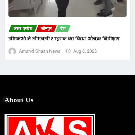
संस्थापक –
मरहूम नाज़िम हुसैन प्रिंसिपल
सैय्यद मोहम्मद इसरार एडवोकेट
डॉ मेंहदी हुसैन रिजवी सामिन
प्रकाशक/समूह सम्पादक/एडवोकेट
Facebook
Twitter
YouTu
Social Links